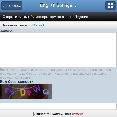
English Springer Spaniel Club
← На главную
Отправить жалобу модератору на это сообщение
Название темы:
ШОУ vs FT
Жалоба
Внимание: данная форма не предназначена для связи с администрацией
форума, используйте ее только для указания на нарушающие правила
форума публикации!
Код безопасности
или
Отмена