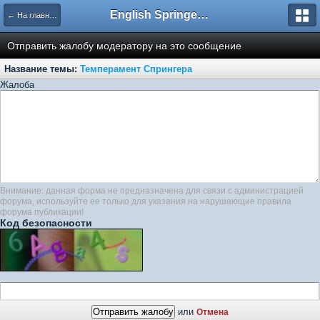
English Springer Spaniel Club
← На главную
Отправить жалобу модератору на это сообщение
Название темы:
Темперамент Спрингера
Жалоба
Внимание: данная форма не предназначена для связи с администрацией
форума, используйте ее только для указания на нарушающие правила
форума публикации!
Код безопасности
или
Отмена