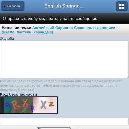
English Springer Spaniel Club
← На главную
Отправить жалобу модератору на это сообщение
Название темы:
Английский Спрингер Спаниель в живописи
(масло, пастель, карандаш)
Жалоба
Внимание: данная форма не предназначена для связи с администрацией
форума, используйте ее только для указания на нарушающие правила
форума публикации!
Код безопасности