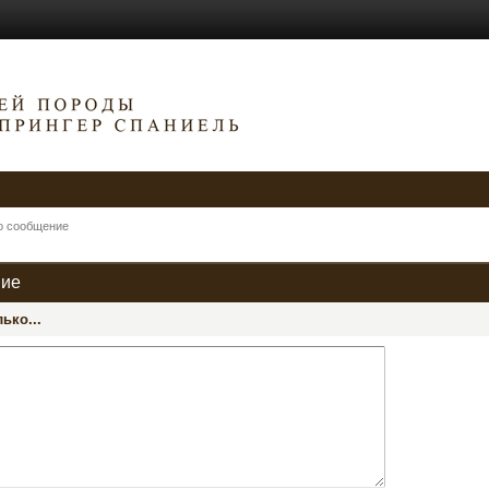
о сообщение
ние
ько...