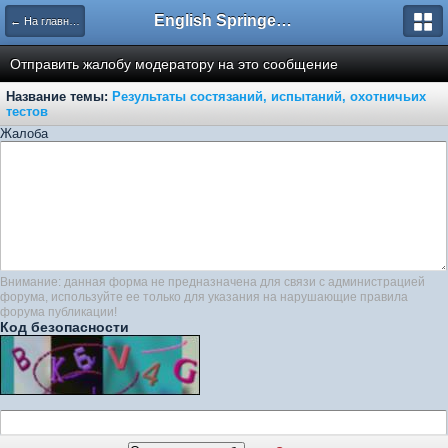
English Springer Spaniel Club
← На главную
Отправить жалобу модератору на это сообщение
Название темы:
Результаты состязаний, испытаний, охотничьих
тестов
Жалоба
Внимание: данная форма не предназначена для связи с администрацией
форума, используйте ее только для указания на нарушающие правила
форума публикации!
Код безопасности