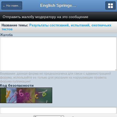
English Springer Spaniel Club
← На главную
Отправить жалобу модератору на это сообщение
Название темы:
Результаты состязаний, испытаний, охотничьих
тестов
Жалоба
Внимание: данная форма не предназначена для связи с администрацией
форума, используйте ее только для указания на нарушающие правила
форума публикации!
Код безопасности