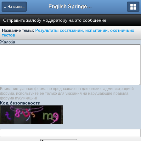
English Springer Spaniel Club
← На главную
Отправить жалобу модератору на это сообщение
Название темы:
Результаты состязаний, испытаний, охотничьих
тестов
Жалоба
Внимание: данная форма не предназначена для связи с администрацией
форума, используйте ее только для указания на нарушающие правила
форума публикации!
Код безопасности