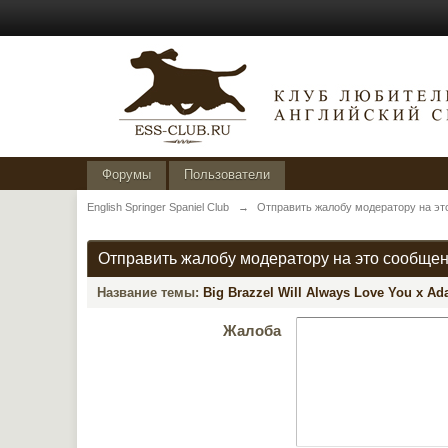
Форумы
Пользователи
English Springer Spaniel Club
→
Отправить жалобу модератору на эт
Отправить жалобу модератору на это сообще
Название темы:
Big Brazzel Will Always Love You x Ad
Жалоба