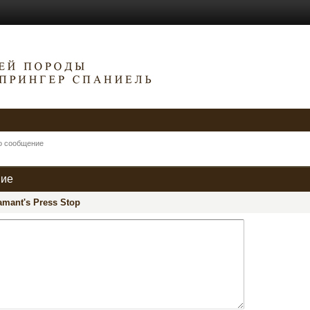
о сообщение
ние
amant's Press Stop