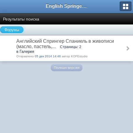
English Springer Spaniel Club
Результаты поиска
Форумы
Английский Спрингер Спаниель в живописи
(масло, пастель,...
Страницы: 2
в Галерея
Отправлено
05 дек 2014 14:46
автор KOFEstudio
Полная версия