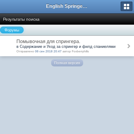
English Springer Spaniel Club
Результаты поиска
Форумы
Помывочная для спрингера.
в Содержание и Уход за спрингер и филд спаниелями
Отправлено
06 сен 2018 20:47
автор Foxberryhills
Полная версия