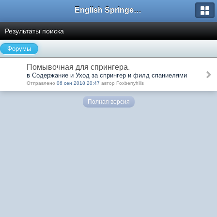
English Springer Spaniel Club
Результаты поиска
Форумы
Помывочная для спрингера.
в Содержание и Уход за спрингер и филд спаниелями
Отправлено
06 сен 2018 20:47
автор Foxberryhills
Полная версия