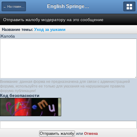
English Springer Spaniel Club
← На главную
Отправить жалобу модератору на это сообщение
Название темы:
Уход за ушками
Жалоба
Внимание: данная форма не предназначена для связи с администрацией
форума, используйте ее только для указания на нарушающие правила
форума публикации!
Код безопасности
или
Отмена