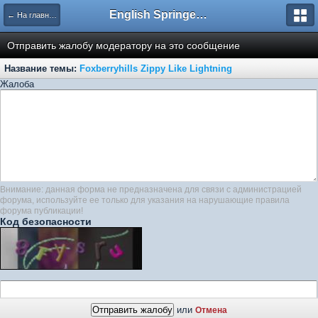
English Springer Spaniel Club
← На главную
Отправить жалобу модератору на это сообщение
Название темы:
Foxberryhills Zippy Like Lightning
Жалоба
Внимание: данная форма не предназначена для связи с администрацией
форума, используйте ее только для указания на нарушающие правила
форума публикации!
Код безопасности
или
Отмена