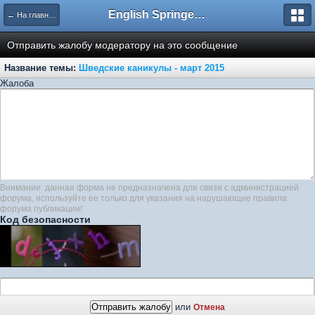
English Springer Spaniel Club
← На главную
Отправить жалобу модератору на это сообщение
Название темы:
Шведские каникулы - март 2015
Жалоба
Внимание: данная форма не предназначена для связи с администрацией
форума, используйте ее только для указания на нарушающие правила
форума публикации!
Код безопасности
или
Отмена