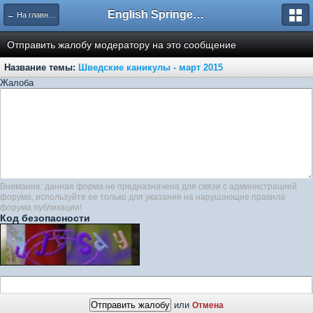
English Springer Spaniel Club
← На главную
Отправить жалобу модератору на это сообщение
Название темы:
Шведские каникулы - март 2015
Жалоба
Внимание: данная форма не предназначена для связи с администрацией
форума, используйте ее только для указания на нарушающие правила
форума публикации!
Код безопасности
или
Отмена