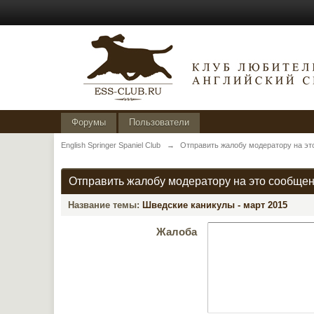
Форумы
Пользователи
English Springer Spaniel Club
→
Отправить жалобу модератору на эт
Отправить жалобу модератору на это сообще
Название темы:
Шведские каникулы - март 2015
Жалоба