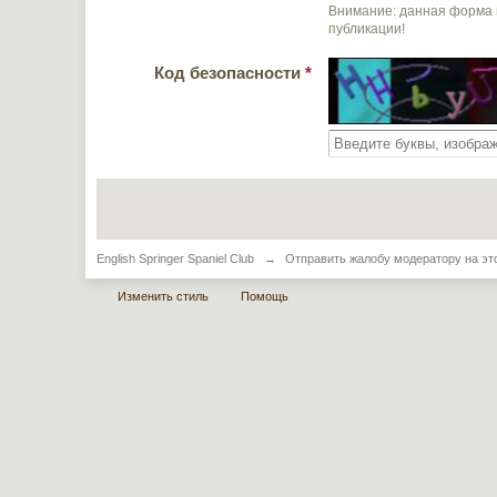
Внимание: данная форма 
публикации!
Код безопасности
*
English Springer Spaniel Club
→
Отправить жалобу модератору на эт
Изменить стиль
Помощь