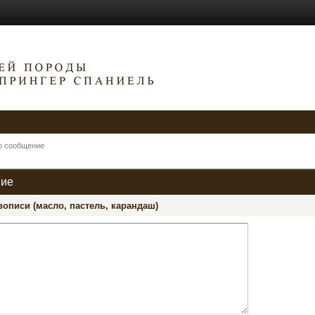
о сообщение
ние
описи (масло, пастель, карандаш)