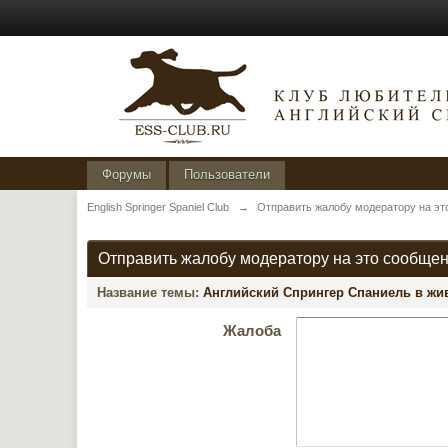
Форумы
Пользователи
English Springer Spaniel Club
→
Отправить жалобу модератору на эт
Отправить жалобу модератору на это сообще
Название темы:
Английский Спрингер Спаниель в жив
Жалоба