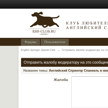
Форумы
Пользователи
English Springer Spaniel Club
→
Отправить жалобу модератору на эт
Отправить жалобу модератору на это сообще
Название темы:
Английский Спрингер Спаниель в жив
Жалоба