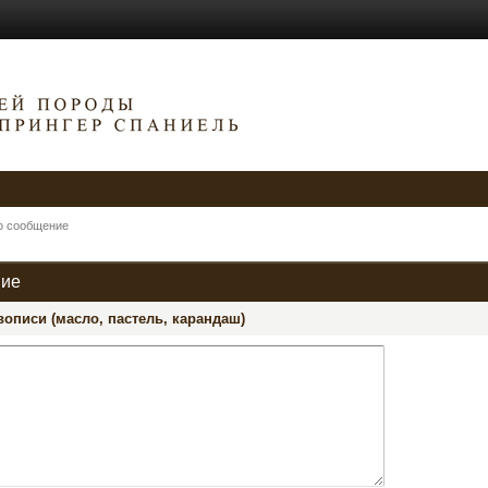
о сообщение
ние
описи (масло, пастель, карандаш)