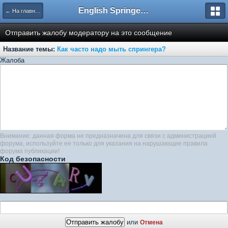
English Springer Spaniel Club
← На главную
Отправить жалобу модератору на это сообщение
Название темы:
Как часто надо мыть спрингера?
Жалоба
Внимание: данная форма не предназначена для связи с администрацией
форума, используйте ее только для указания на нарушающие правила
форума публикации!
Код безопасности
или
Отмена