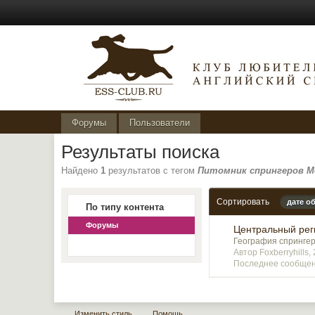
Форумы
Пользователи
Результаты поиска
Найдено
1
результатов с тегом
Питомник спрингеров М
Сортировать
дате о
По типу контента
Форумы
Центральный реги
География спрингер
Автор Foxberryhills
Последнее сообщени
Изменить стиль
Помощь