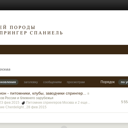
осква
Порядок
бновления
заголовку
сообщениям
просмотрам
по 
он - питомники, клубы, заводчики спрингер...
в
ов России и ближнего зарубежья
5 5
, 23 фев 2015
Питомник спрингеров Москва
и 2 еще...
е Cherdelight ,
28 фев 2015