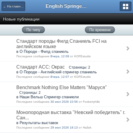
English Springer Spaniel Club
← На главную
Новые публикации
По типу
По времени
Стандарт породы Филд Спаниель FCI на
английском языке
в О Породе - Филд спаниель
Последнее сообщение
Вчера, 12:08
от KOFEstudio
Стандарт АСС: Окрас
Страницы: 2
в О Породе - Английский спрингер спаниель
Последнее сообщение
Вчера, 12:07
от KOFEstudio
Benchmark Nothing Else Matters "Маруся"
Страницы: 2
в Наши Вельш Спрингер спаниели
Последнее сообщение
30 июл 2026 10:56
от Foxberryhills
Монопородная выставка "Невский победитель" г.
Сан...
в Результаты выставок
Последнее сообщение
29 июл 2026 18:13
от Hašek