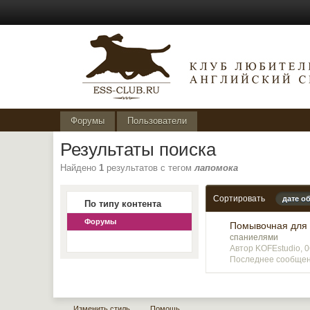
Форумы
Пользователи
Результаты поиска
Найдено
1
результатов с тегом
лапомока
Сортировать
дате о
По типу контента
Форумы
Помывочная для 
спаниелями
Автор KOFEstudio, 
Последнее сообщени
Изменить стиль
Помощь