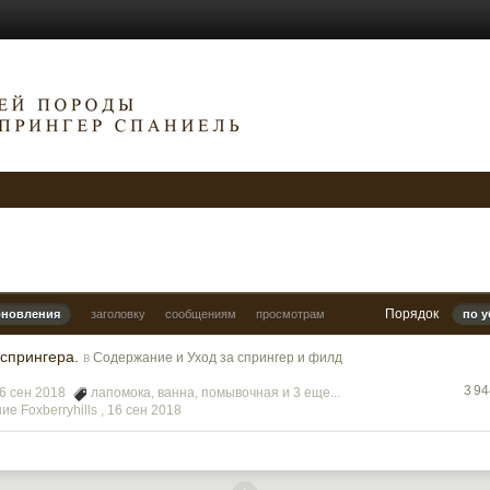
Порядок
бновления
заголовку
сообщениям
просмотрам
по 
спрингера.
в
Содержание и Уход за спрингер и филд
3 9
06 сен 2018
лапомока
,
ванна
,
помывочная
и 3 еще...
е Foxberryhills ,
16 сен 2018