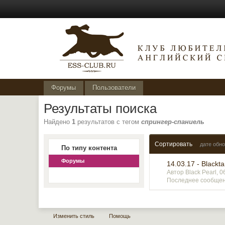
Форумы
Пользователи
Результаты поиска
Найдено
1
результатов с тегом
спрингер-спаниель
Сортировать
дате обн
По типу контента
Форумы
14.03.17 - Blackta
Автор Black Pearl, 
Последнее сообщени
Изменить стиль
Помощь