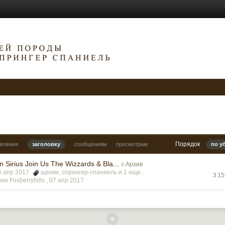
Порядок
овления
заголовку
сообщениям
просмотрам
по у
n Sirius Join Us The Wizzards & Bla...
в
Архив
06 апр 2017
щенки
,
спрингер-спаниель
и 1 еще...
3 1
е Foxberryhills ,
07 апр 2017