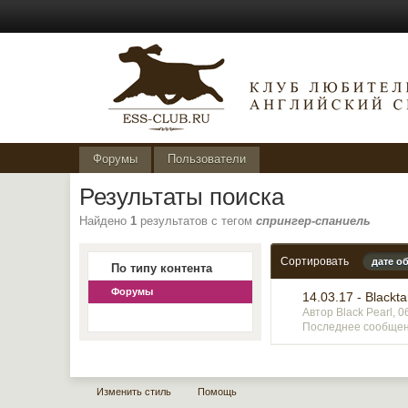
Форумы
Пользователи
Результаты поиска
Найдено
1
результатов с тегом
спрингер-спаниель
Сортировать
дате о
По типу контента
Форумы
14.03.17 - Blackta
Автор Black Pearl, 
Последнее сообщени
Изменить стиль
Помощь