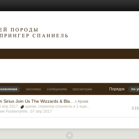
Порядок
бновления
заголовку
сообщениям
просмотрам
по 
n Sirius Join Us The Wizzards & Bla...
в
Архив
06 апр 2017
щенки
,
спрингер-спаниель
и 1 еще...
3 1
е Foxberryhills ,
07 апр 2017