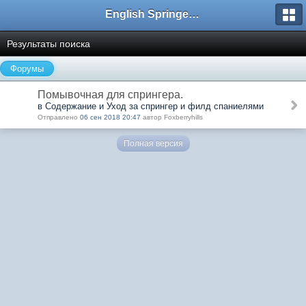
English Springer Spaniel Club
Результаты поиска
Форумы
Помывочная для спрингера.
в Содержание и Уход за спрингер и филд спаниелями
Отправлено
06 сен 2018 20:47
автор Foxberryhills
Полная версия