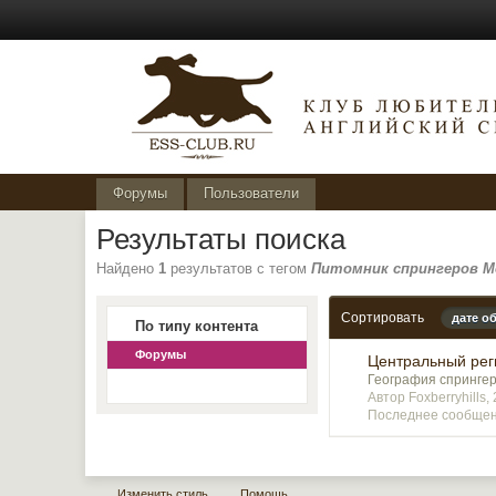
Форумы
Пользователи
Результаты поиска
Найдено
1
результатов с тегом
Питомник спрингеров М
Сортировать
дате о
По типу контента
Форумы
Центральный реги
География спрингер
Автор Foxberryhills
Последнее сообщени
Изменить стиль
Помощь