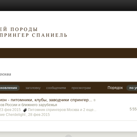
осква
Порядок
бновления
заголовку
сообщениям
просмотрам
по 
он - питомники, клубы, заводчики спрингер...
в
ов России и ближнего зарубежья
5 5
, 23 фев 2015
Питомник спрингеров Москва
и 2 еще...
е Cherdelight ,
28 фев 2015