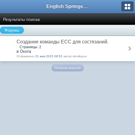
English Springer Spaniel Club
Результаты поиска
Форумы
Создание команды ЕСС для состязаний.
Страницы: 2
в Охота
Отправлено
21 мая 2015 08:52
автор demilupus
Полная версия