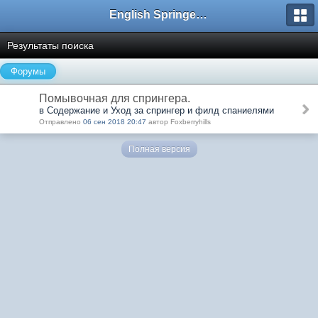
English Springer Spaniel Club
Результаты поиска
Форумы
Помывочная для спрингера.
в Содержание и Уход за спрингер и филд спаниелями
Отправлено
06 сен 2018 20:47
автор Foxberryhills
Полная версия