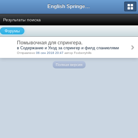
English Springer Spaniel Club
Результаты поиска
Форумы
Помывочная для спрингера.
в Содержание и Уход за спрингер и филд спаниелями
Отправлено
06 сен 2018 20:47
автор Foxberryhills
Полная версия