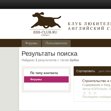
Форумы
Пользователи
Результаты поиска
Найдено
1
результатов с тегом
будка
Сортировать
дате обн
По типу контента
Форумы
Строительство и
Содержание и Уход 
Автор KOFEstudio, 
2
3
4
Последнее сообщен