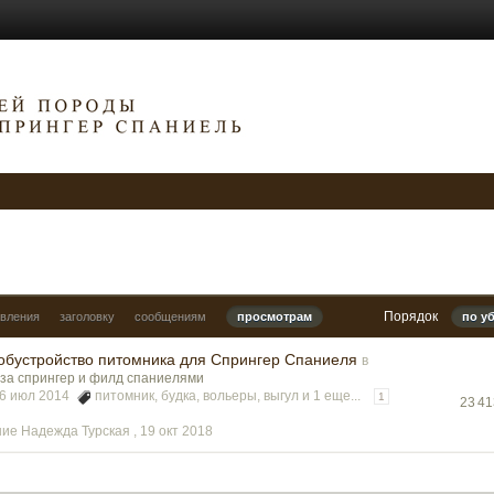
Порядок
овления
заголовку
сообщениям
просмотрам
по у
 обустройство питомника для Спрингер Спаниеля
в
за спрингер и филд спаниелями
06 июл 2014
питомник
,
будка
,
вольеры
,
выгул
и 1 еще...
1
23 4
ие Надежда Турская ,
19 окт 2018