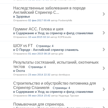
Наследственные заболевания в породе
Английский Спрингер С...
в Здоровье
Отправлено
02 фев 2017 00:49
автор Foxberryhills
Груминг АСС. Голова и шея
в Содержание и Уход за спрингер и филд спаниелями
Отправлено
10 ноя 2015 02:14
автор KOFEstudio
ШОУ vs FT
Страницы: 4
в О Породе - Английский спрингер спаниель
Отправлено
01 июл 2015 08:16
автор gdw
Результаты состязаний, испытаний, охотничьих
тестов
Страницы: 4
в Охота
Отправлено
23 июн 2014 22:32
автор demilupus
Строительство и обустройство питомника для
Спрингер Спаниеля
Страницы: 4
в Содержание и Уход за спрингер и филд спаниелями
Отправлено
06 июл 2014 15:42
автор Надежда Турская
Помывочная для спрингера.