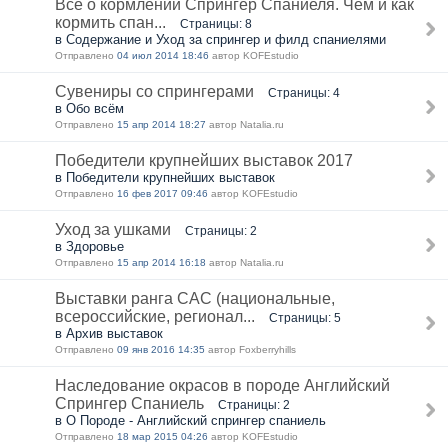
Все о кормлении Спрингер Спаниеля. Чем и как
кормить спан...
Страницы: 8
в Содержание и Уход за спрингер и филд спаниелями
Отправлено
04 июл 2014 18:46
автор KOFEstudio
Сувениры со спрингерами
Страницы: 4
в Обо всём
Отправлено
15 апр 2014 18:27
автор Natalia.ru
Победители крупнейших выставок 2017
в Победители крупнейших выставок
Отправлено
16 фев 2017 09:46
автор KOFEstudio
Уход за ушками
Страницы: 2
в Здоровье
Отправлено
15 апр 2014 16:18
автор Natalia.ru
Выставки ранга САС (национальные,
всероссийские, регионал...
Страницы: 5
в Архив выставок
Отправлено
09 янв 2016 14:35
автор Foxberryhills
Наследование окрасов в породе Английский
Спрингер Спаниель
Страницы: 2
в О Породе - Английский спрингер спаниель
Отправлено
18 мар 2015 04:26
автор KOFEstudio