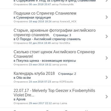
в Содержание и Уход за спрингер и филд спаниелями
Отправлено
06 сен 2018 20:47
автор Foxberryhills
Подушки со Спрингер Спаниелем
в Сувенирная продукция
Отправлено
16 мар 2016 18:24
автор Алексей_НСК
Старые, архивные фотографии английского
спрингер спаниеля.
Страницы: 3
в О Породе - Английский спрингер спаниель
Отправлено
02 дек 2014 18:46
автор VeroNIKa
Сколько стоит щенок Английского Спрингер
Спаниеля!
в Покупка щенка - возникающие вопросы
Отправлено
23 июл 2014 18:11
автор porsta
Календарь клуба 2018
Страницы: 2
в Обо всём
Отправлено
24 ноя 2016 07:23
автор KOFEstudio
22.07.17 - Melverly Top Geezer x Foxberryhills
Violet Dre...
в Архив
Отправлено
29 июл 2017 22:12
автор Laima