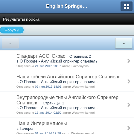
English Springer Spaniel Club
Результаты поиска
Форумы
«
»
Стандарт АСС: Окрас
Страницы: 2
в О Породе - Английский спрингер спаниель
Отправлено
21 янв 2015 18:06
автор Foxberryhills
Наши кобели Английского Спрингер Спаниеля
в О Породе - Английский спрингер спаниель
Отправлено
05 ноя 2015 18:01
автор Westmyrr kennel
Внутрипородные типы Английского Спрингер
Спаниеля
Страницы: 2
в О Породе - Английский спрингер спаниель
Отправлено
15 апр 2014 02:52
автор Westmyrr kennel
Наши Интерчемпионы
в Галерея
Отправлено
01 авг 2014 17:28
автор Westmyrr kennel