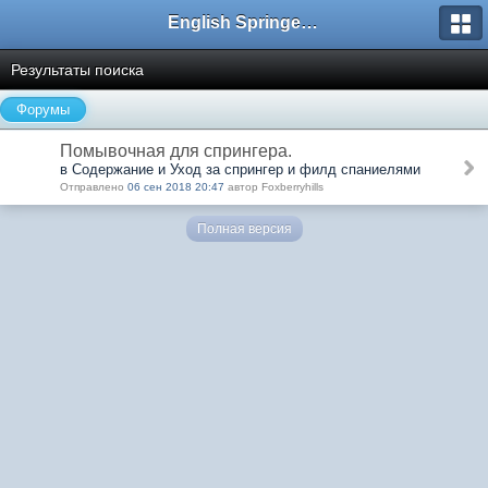
English Springer Spaniel Club
Результаты поиска
Форумы
Помывочная для спрингера.
в Содержание и Уход за спрингер и филд спаниелями
Отправлено
06 сен 2018 20:47
автор Foxberryhills
Полная версия