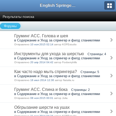
English Springer Spaniel Club
Результаты поиска
Форумы
Груминг АСС. Голова и шея
в Содержание и Уход за спрингер и филд спаниелями
Отправлено
10 ноя 2015 02:14
автор KOFEstudio
Инструменты для ухода за шерстью
Страницы: 4
в Содержание и Уход за спрингер и филд спаниелями
Отправлено
20 апр 2014 04:42
автор Foxberryhills
Как часто надо мыть спрингера?
Страницы: 5
в Содержание и Уход за спрингер и филд спаниелями
Отправлено
16 июл 2014 12:30
автор Natalia.ru
Груминг АСС. Спина и бока
Страницы: 2
в Содержание и Уход за спрингер и филд спаниелями
Отправлено
08 ноя 2015 00:01
автор Julia
Обгрызание шерсти на ушах
в Содержание и Уход за спрингер и филд спаниелями
Отправлено
11 мая 2014 04:24
автор KOFEstudio