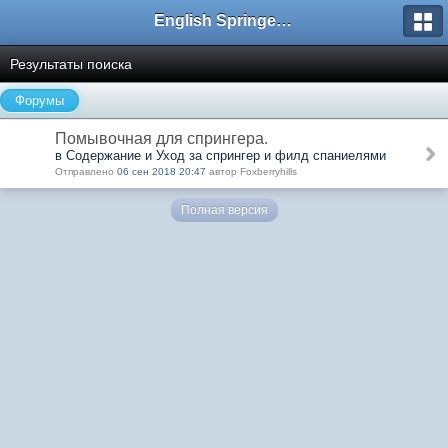
English Springer Spaniel Club
Результаты поиска
Форумы
Помывочная для спрингера.
в Содержание и Уход за спрингер и филд спаниелями
Отправлено
06 сен 2018 20:47
автор Foxberryhills
Полная версия