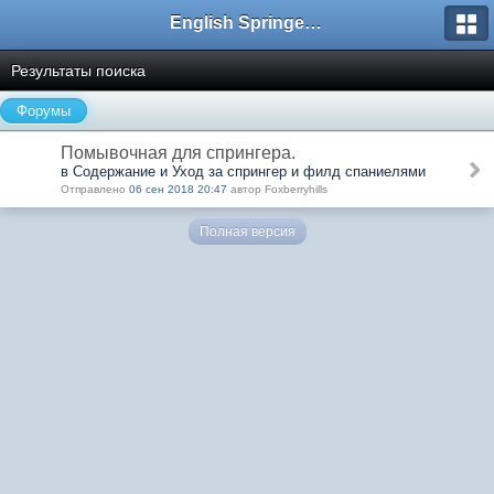
English Springer Spaniel Club
Результаты поиска
Форумы
Помывочная для спрингера.
в Содержание и Уход за спрингер и филд спаниелями
Отправлено
06 сен 2018 20:47
автор Foxberryhills
Полная версия