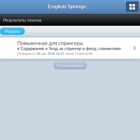
English Springer Spaniel Club
Результаты поиска
Форумы
Помывочная для спрингера.
в Содержание и Уход за спрингер и филд спаниелями
Отправлено
06 сен 2018 20:47
автор Foxberryhills
Полная версия