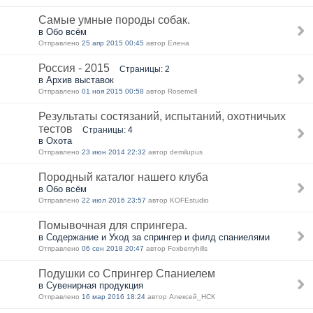
Самые умные породы собак.
в Обо всём
Отправлено
25 апр 2015 00:45
автор Елена
Россия - 2015
Страницы: 2
в Архив выставок
Отправлено
01 ноя 2015 00:58
автор Rosemell
Результаты состязаний, испытаний, охотничьих
тестов
Страницы: 4
в Охота
Отправлено
23 июн 2014 22:32
автор demilupus
Породный каталог нашего клуба
в Обо всём
Отправлено
22 июл 2016 23:57
автор KOFEstudio
Помывочная для спрингера.
в Содержание и Уход за спрингер и филд спаниелями
Отправлено
06 сен 2018 20:47
автор Foxberryhills
Подушки со Спрингер Спаниелем
в Сувенирная продукция
Отправлено
16 мар 2016 18:24
автор Алексей_НСК