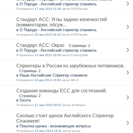
в О Породе - Английский спрингер спаниель
Отправлено
17 апр 2014 01:46
автор KOFEstudio
Стандарт АСС: Углы задних конечностей
(комментарии, обсуж...
в О Породе - Английский спрингер спаниель
Отправлено
20 янв 2015 04:23
автор KOFEstudio
Стандарт АСС: Окрас
Страницы: 2
в О Породе - Английский спрингер спаниель
Отправлено
21 янв 2015 18:06
автор Foxberryhills
Спрингеры в России из зарубежных питомников.
Страницы: 2
в Наши Английские Спрингер спаниели
Отправлено
24 дек 2014 15:56
автор MK-S
Создание команды ЕСС для состязаний.
Страницы: 2
в Охота
Отправлено
21 мая 2015 08:52
автор demilupus
Сколько стоит щенок Английского Спрингер
Спаниеля!
в Покупка щенка - возникающие вопросы
Отправлено
23 июл 2014 18:11
автор porsta