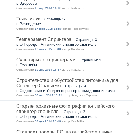
в Здоровье
Отправлено
15 апр 2014 16:18
автор Natalia.ru
Течка у сук
Страницы: 2
в Разведение
Отправлено
17 фев 2015 16:50
автор Foxberryhills
Темперамент Спрингера
Страницы: 3
в О Породе - Английский спрингер спаниель
Отправлено
10 янв 2015 00:09
автор Natalia.ru
Сувениры со спрингерами
Страницы: 4
в Обо всём
Отправлено
15 апр 2014 18:27
автор Natalia.ru
Строительство и обустройство питомника для
Спрингер Спаниеля
Страницы: 4
в Содержание и Уход за спрингер и филд спаниелями
Отправлено
06 июл 2014 15:42
автор Надежда Турская
Старые, архивные фотографии английского
спрингер спаниеля.
Страницы: 3
в О Породе - Английский спрингер спаниель
Отправлено
02 дек 2014 18:46
автор VeroNIKa
Стандарт породы FCI на английском языке