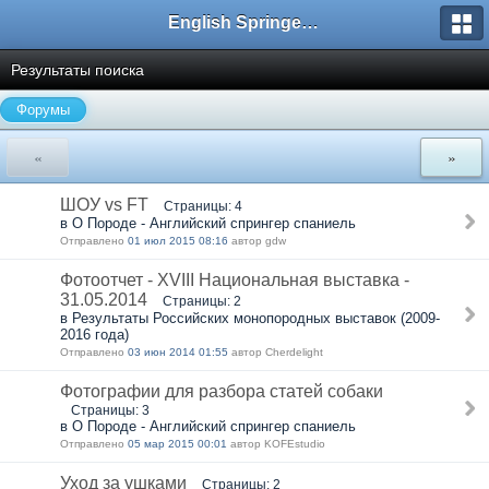
English Springer Spaniel Club
Результаты поиска
Форумы
«
»
ШОУ vs FT
Страницы: 4
в О Породе - Английский спрингер спаниель
Отправлено
01 июл 2015 08:16
автор gdw
Фотоотчет - XVIII Национальная выставка -
31.05.2014
Страницы: 2
в Результаты Российских монопородных выставок (2009-
2016 года)
Отправлено
03 июн 2014 01:55
автор Cherdelight
Фотографии для разбора статей собаки
Страницы: 3
в О Породе - Английский спрингер спаниель
Отправлено
05 мар 2015 00:01
автор KOFEstudio
Уход за ушками
Страницы: 2