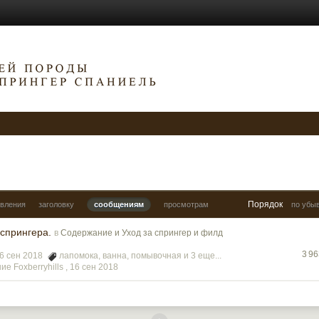
Порядок
овления
заголовку
сообщениям
просмотрам
по убы
спрингера.
в
Содержание и Уход за спрингер и филд
3 9
06 сен 2018
лапомока
,
ванна
,
помывочная
и 3 еще...
е Foxberryhills ,
16 сен 2018