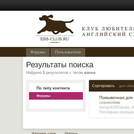
Форумы
Пользователи
Результаты поиска
Найдено
1
результатов с тегом
ванна
Сортировать
дате обн
По типу контента
Форумы
Помывочная для 
спаниелями
Автор KOFEstudio, 
Последнее сообщени
Изменить стиль
Помощь