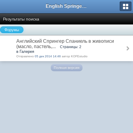
English Springer Spaniel Club
Результаты поиска
Форумы
Английский Спрингер Спаниель в живописи
(масло, пастель,...
Страницы: 2
в Галерея
Отправлено
05 дек 2014 14:46
автор KOFEstudio
Полная версия