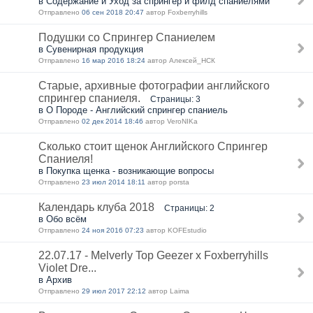
в Содержание и Уход за спрингер и филд спаниелями
Отправлено
06 сен 2018 20:47
автор Foxberryhills
Подушки со Спрингер Спаниелем
в Сувенирная продукция
Отправлено
16 мар 2016 18:24
автор Алексей_НСК
Старые, архивные фотографии английского
спрингер спаниеля.
Страницы: 3
в О Породе - Английский спрингер спаниель
Отправлено
02 дек 2014 18:46
автор VeroNIKa
Сколько стоит щенок Английского Спрингер
Спаниеля!
в Покупка щенка - возникающие вопросы
Отправлено
23 июл 2014 18:11
автор porsta
Календарь клуба 2018
Страницы: 2
в Обо всём
Отправлено
24 ноя 2016 07:23
автор KOFEstudio
22.07.17 - Melverly Top Geezer x Foxberryhills
Violet Dre...
в Архив
Отправлено
29 июл 2017 22:12
автор Laima