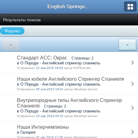
English Springer Spaniel Club
Результаты поиска
Форумы
«
»
Стандарт АСС: Окрас
Страницы: 2
в О Породе - Английский спрингер спаниель
Отправлено
21 янв 2015 18:06
автор KOFEstudio
Наши кобели Английского Спрингер Спаниеля
в О Породе - Английский спрингер спаниель
Отправлено
05 ноя 2015 18:01
автор Westmyrr kennel
Внутрипородные типы Английского Спрингер
Спаниеля
Страницы: 2
в О Породе - Английский спрингер спаниель
Отправлено
15 апр 2014 02:52
автор Westmyrr kennel
Наши Интерчемпионы
в Галерея
Отправлено
01 авг 2014 17:28
автор Westmyrr kennel