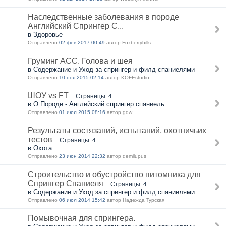
Наследственные заболевания в породе
Английский Спрингер С...
в Здоровье
Отправлено
02 фев 2017 00:49
автор Foxberryhills
Груминг АСС. Голова и шея
в Содержание и Уход за спрингер и филд спаниелями
Отправлено
10 ноя 2015 02:14
автор KOFEstudio
ШОУ vs FT
Страницы: 4
в О Породе - Английский спрингер спаниель
Отправлено
01 июл 2015 08:16
автор gdw
Результаты состязаний, испытаний, охотничьих
тестов
Страницы: 4
в Охота
Отправлено
23 июн 2014 22:32
автор demilupus
Строительство и обустройство питомника для
Спрингер Спаниеля
Страницы: 4
в Содержание и Уход за спрингер и филд спаниелями
Отправлено
06 июл 2014 15:42
автор Надежда Турская
Помывочная для спрингера.