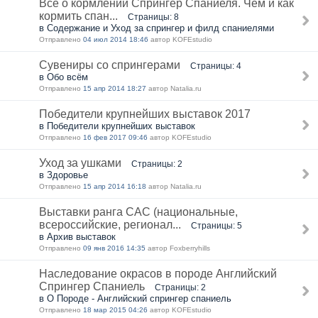
Все о кормлении Спрингер Спаниеля. Чем и как
кормить спан...
Страницы: 8
в Содержание и Уход за спрингер и филд спаниелями
Отправлено
04 июл 2014 18:46
автор KOFEstudio
Сувениры со спрингерами
Страницы: 4
в Обо всём
Отправлено
15 апр 2014 18:27
автор Natalia.ru
Победители крупнейших выставок 2017
в Победители крупнейших выставок
Отправлено
16 фев 2017 09:46
автор KOFEstudio
Уход за ушками
Страницы: 2
в Здоровье
Отправлено
15 апр 2014 16:18
автор Natalia.ru
Выставки ранга САС (национальные,
всероссийские, регионал...
Страницы: 5
в Архив выставок
Отправлено
09 янв 2016 14:35
автор Foxberryhills
Наследование окрасов в породе Английский
Спрингер Спаниель
Страницы: 2
в О Породе - Английский спрингер спаниель
Отправлено
18 мар 2015 04:26
автор KOFEstudio