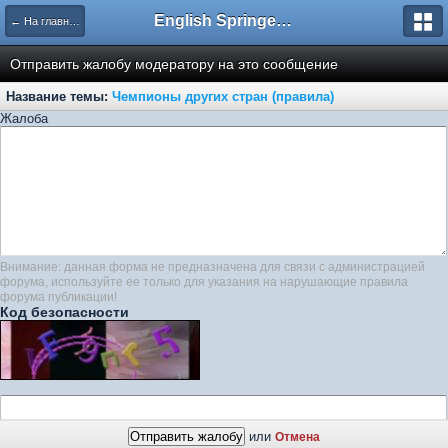
English Springer Spaniel Club
← На главную
Отправить жалобу модератору на это сообщение
Название темы:
Чемпионы других стран (правила)
Жалоба
Внимание: данная форма не предназначена для связи с администрацией
форума, используйте ее только для указания на нарушающие правила
форума публикации!
Код безопасности
или
Отмена