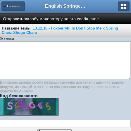
English Springer Spaniel Club
← На главную
Отправить жалобу модератору на это сообщение
Название темы:
13.12.16 - Foxberryhills Don't Stop Me x Spring
Cheiz Shugo Сhara
Жалоба
Внимание: данная форма не предназначена для связи с администрацией
форума, используйте ее только для указания на нарушающие правила
форума публикации!
Код безопасности