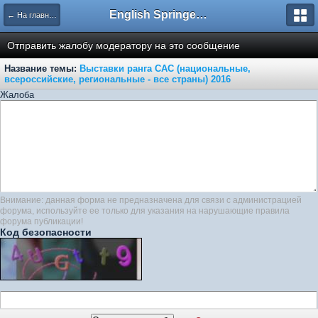
English Springer Spaniel Club
← На главную
Отправить жалобу модератору на это сообщение
Название темы:
Выставки ранга САС (национальные,
всероссийские, региональные - все страны) 2016
Жалоба
Внимание: данная форма не предназначена для связи с администрацией
форума, используйте ее только для указания на нарушающие правила
форума публикации!
Код безопасности