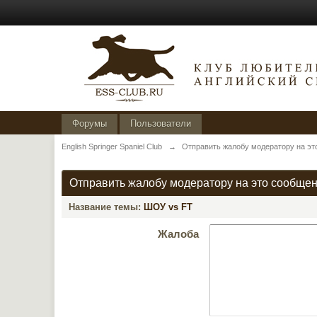
Форумы
Пользователи
English Springer Spaniel Club
→
Отправить жалобу модератору на эт
Отправить жалобу модератору на это сообще
Название темы:
ШОУ vs FT
Жалоба