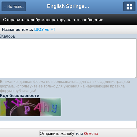
English Springer Spaniel Club
← На главную
Отправить жалобу модератору на это сообщение
Название темы:
ШОУ vs FT
Жалоба
Внимание: данная форма не предназначена для связи с администрацией
форума, используйте ее только для указания на нарушающие правила
форума публикации!
Код безопасности
или
Отмена