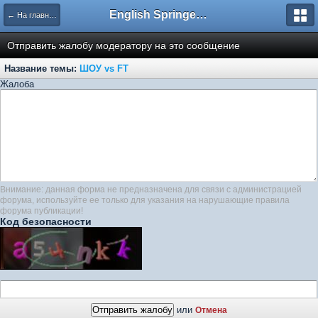
English Springer Spaniel Club
← На главную
Отправить жалобу модератору на это сообщение
Название темы:
ШОУ vs FT
Жалоба
Внимание: данная форма не предназначена для связи с администрацией
форума, используйте ее только для указания на нарушающие правила
форума публикации!
Код безопасности
или
Отмена