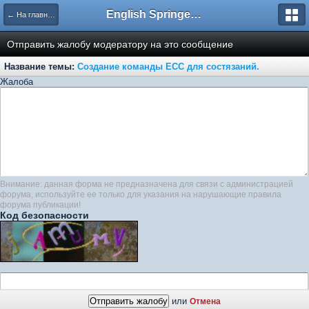
English Springer Spaniel Club
← На главную
Отправить жалобу модератору на это сообщение
Название темы:
Создание команды ЕСС для состязаний.
Жалоба
Внимание: данная форма не предназначена для связи с администрацией
форума, используйте ее только для указания на нарушающие правила
форума публикации!
Код безопасности
или
Отмена