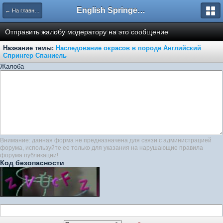
English Springer Spaniel Club
← На главную
Отправить жалобу модератору на это сообщение
Название темы:
Наследование окрасов в породе Английский
Спрингер Спаниель
Жалоба
Внимание: данная форма не предназначена для связи с администрацией
форума, используйте ее только для указания на нарушающие правила
форума публикации!
Код безопасности