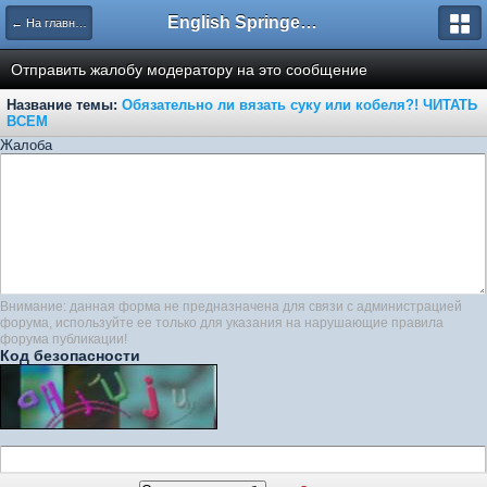
English Springer Spaniel Club
← На главную
Отправить жалобу модератору на это сообщение
Название темы:
Обязательно ли вязать суку или кобеля?! ЧИТАТЬ
ВСЕМ
Жалоба
Внимание: данная форма не предназначена для связи с администрацией
форума, используйте ее только для указания на нарушающие правила
форума публикации!
Код безопасности