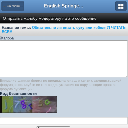
English Springer Spaniel Club
← На главную
Отправить жалобу модератору на это сообщение
Название темы:
Обязательно ли вязать суку или кобеля?! ЧИТАТЬ
ВСЕМ
Жалоба
Внимание: данная форма не предназначена для связи с администрацией
форума, используйте ее только для указания на нарушающие правила
форума публикации!
Код безопасности